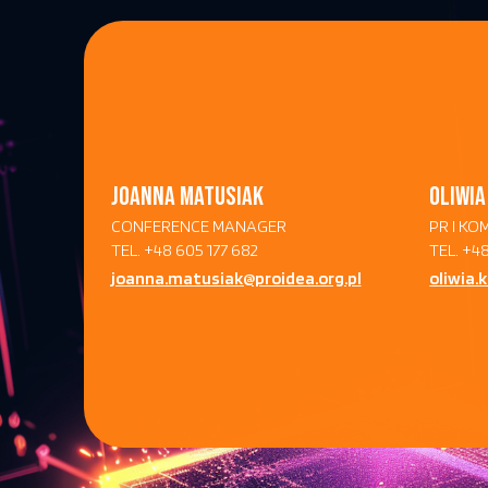
JOANNA MATUSIAK
OLIWIA
CONFERENCE MANAGER
PR I K
TEL. +48 605 177 682
TEL. +4
joanna.matusiak@proidea.org.pl
oliwia.