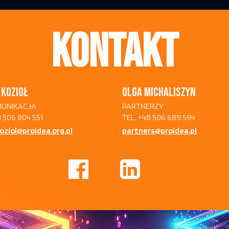
KONTAKT
 KOZIOŁ
OLGA MICHALISZYN
OMUNIKACJA
PARTNERZY
8 506 804 551
TEL. +48 506 689 594
koziol@proidea.org.pl
partners@proidea.pl