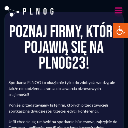
Skip
to
content
Otwórz 
POZNAJ FIRMY, KTÓRE
POJAWIĄ SIĘ NA
PLNOG23!
Spotkania PLNOG to okazja nie tylko do zdobycia wiedzy, ale
także niecodzienna szansa do zawarcia biznesowych
znajomości!
Poniżej przedstawiamy listę firm, których przedstawicieli
spotkasz na dwudziestej trzeciej edycji konferencji.
Jeśli chcecie się umówić na spotkanie biznesowe, zajrzyjcie do
Eventory
– aplikacja umożliwia wysłanie bezpośredniej