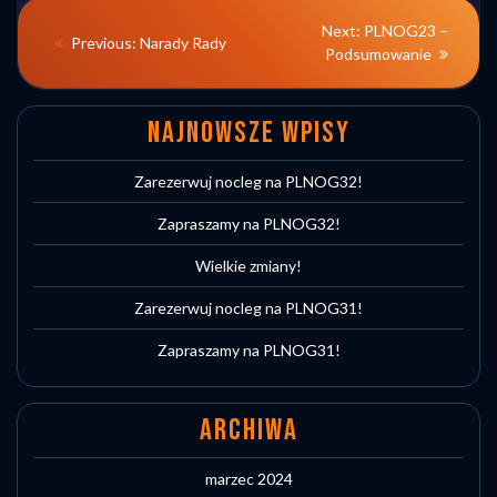
NAWIGACJA
Next
Next:
PLNOG23 –
Previous
Previous:
Narady Rady
post:
Podsumowanie
WPISU
post:
NAJNOWSZE WPISY
Zarezerwuj nocleg na PLNOG32!
Zapraszamy na PLNOG32!
Wielkie zmiany!
Zarezerwuj nocleg na PLNOG31!
Zapraszamy na PLNOG31!
ARCHIWA
marzec 2024