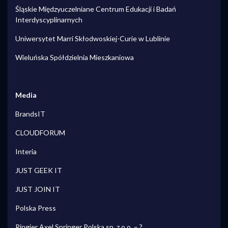
Śląskie Międzyuczelniane Centrum Edukacji i Badań
Interdyscyplinarnych
Uniwersytet Marri Skłodwoskiej-Curie w Lublinie
Wieluńska Spółdzielnia Mieszkaniowa
Media
BrandsIT
CLOUDFORUM
Interia
JUST GEEK IT
JUST JOIN IT
Polska Press
Ringier Axel Springer Polska sp. z o.o. – ?