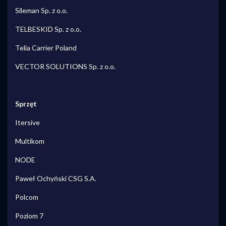
Sileman Sp. z o.o.
TELBESKID Sp. z o.o.
Telia Carrier Poland
VECTOR SOLUTIONS Sp. z o.o.
Sprzęt
Itersive
Multikom
NODE
Paweł Ochyński CSG S.A.
Polcom
Poziom 7