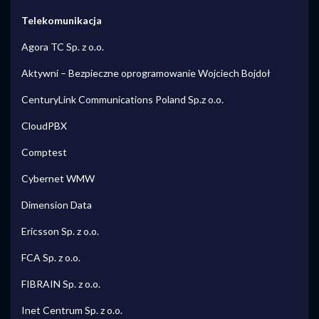
Telekomunikacja
Agora TC Sp. z o.o.
Aktywni – Bezpieczne oprogramowanie Wojciech Bojdoł
CenturyLink Communications Poland Sp.z o.o.
CloudPBX
Comptest
Cybernet WMW
Dimension Data
Ericsson Sp. z o.o.
FCA Sp. z o.o.
FIBRAIN Sp. z o.o.
Inet Centrum Sp. z o.o.