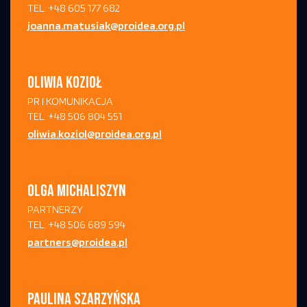
TEL. +48 605 177 682
joanna.matusiak@proidea.org.pl
OLIWIA KOZIOŁ
PR I KOMUNIKACJA
TEL. +48 506 804 551
oliwia.koziol@proidea.org.pl
OLGA MICHALISZYN
PARTNERZY
TEL. +48 506 689 594
partners@proidea.pl
PAULINA SZARZYŃSKA