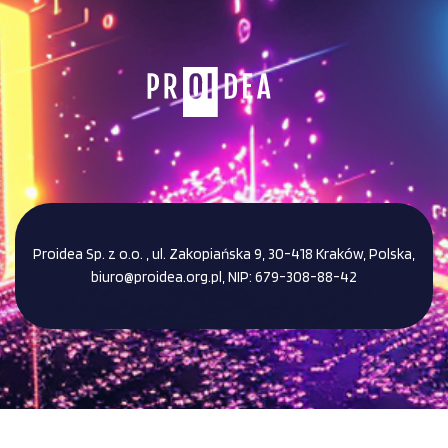
Proidea Sp. z o.o. , ul. Zakopiańska 9, 30-418 Kraków, Polska,
biuro@proidea.org.pl, NIP: 679-308-88-42