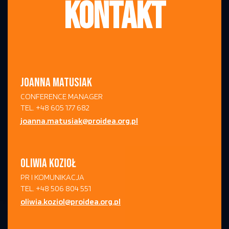
KONTAKT
JOANNA MATUSIAK
CONFERENCE MANAGER
TEL. +48 605 177 682
joanna.matusiak@proidea.org.pl
OLIWIA KOZIOŁ
PR I KOMUNIKACJA
TEL. +48 506 804 551
oliwia.koziol@proidea.org.pl